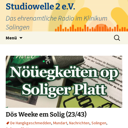
Zum
Studiowelle 2 e.V.
Inhalt
Das ehrenamtliche Radio im Klinikum
springen
Solingen
Suchen
Menü
nach:
Dös Weeke em Solig (23/43)
De Hangkgeschmedden
,
Mundart
,
Nachrichten
,
Solingen
,