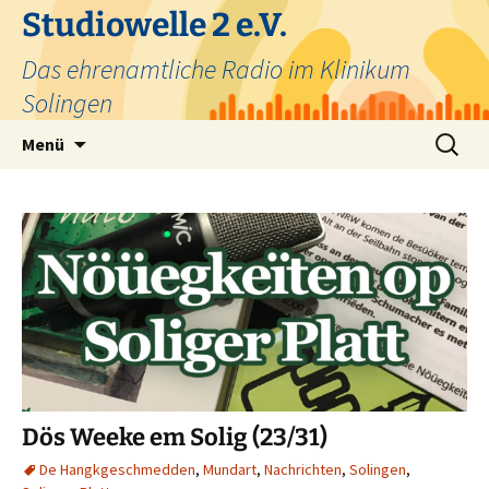
Zum
Studiowelle 2 e.V.
Inhalt
Das ehrenamtliche Radio im Klinikum
springen
Solingen
Suchen
Menü
nach:
Dös Weeke em Solig (23/31)
De Hangkgeschmedden
,
Mundart
,
Nachrichten
,
Solingen
,