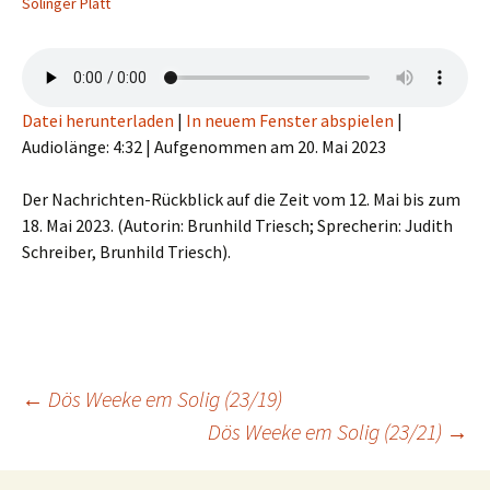
Solinger Platt
Datei herunterladen
|
In neuem Fenster abspielen
|
Audiolänge: 4:32
|
Aufgenommen am 20. Mai 2023
Der Nachrichten-Rückblick auf die Zeit vom 12. Mai bis zum
18. Mai 2023. (Autorin: Brunhild Triesch; Sprecherin: Judith
Schreiber, Brunhild Triesch).
Beitragsnavigation
←
Dös Weeke em Solig (23/19)
Dös Weeke em Solig (23/21)
→