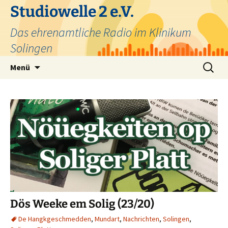
Zum
Studiowelle 2 e.V.
Inhalt
Das ehrenamtliche Radio im Klinikum
springen
Solingen
Suchen
Menü
nach:
Dös Weeke em Solig (23/20)
De Hangkgeschmedden
,
Mundart
,
Nachrichten
,
Solingen
,