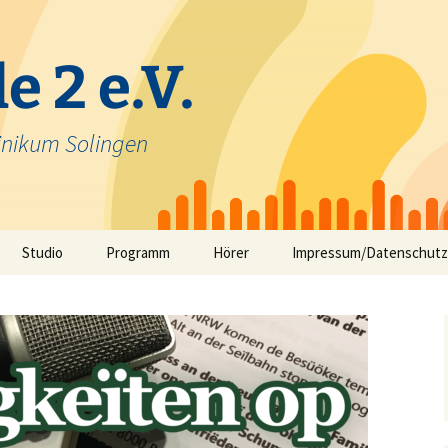
e 2 e.V.
inikum Solingen
Studio
Programm
Hörer
Impressum/Datenschutz
Selbstfahrerstudio
Nachrichten in Solinger
Platt – aktuelle Mundart
ausfunk
Jeck im Klinikum
TV-Angebot