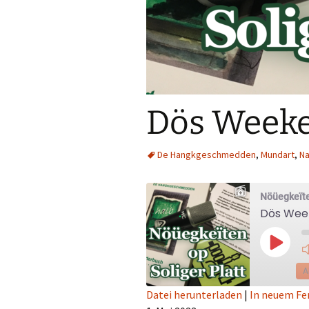
Dös Weeke 
De Hangkgeschmedden
,
Mundart
,
Na
Nöüegkeïte
Dös Week
Play
Episod
A
Datei herunterladen
|
In neuem Fe