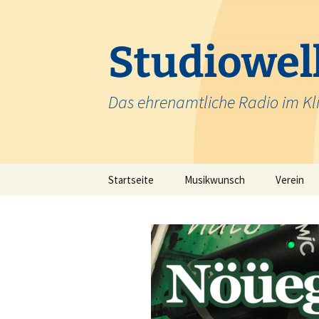
Zum
Inhalt
springen
Studiowell
Das ehrenamtliche Radio im Kl
Startseite
Musikwunsch
Verein
Team
Krankenh