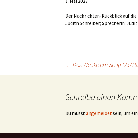
1. Mai 2023
TEILEN
RSS FEED
LINK
Der Nachrichten-Rückblick auf die Z
Judith Schreiber; Sprecherin: Judit
EMBED
Beitragsnavigation
←
Dös Weeke em Solig (23/16
Schreibe einen Kom
Du musst
angemeldet
sein, um e