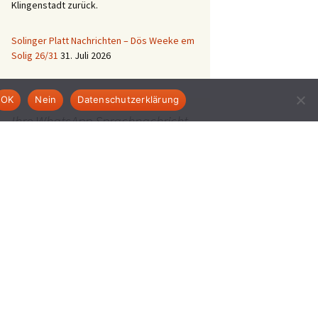
Klingenstadt zurück.
Solinger Platt Nachrichten – Dös Weeke em
Solig 26/31
31. Juli 2026
OK
Nein
Datenschutzerklärung
Ihre WhatsApp Sprachnachricht
an uns:
01522 522 5822
(klicken)
EINE STUNDE KLINIKUM:
Hygiene im Klinikum
Solingen