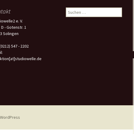
takt
Suchen
nach:
iowelle2 e. V.
 D - Gotenstr. 1
3 Solingen
 (0212) 547 - 2202
l:
ktion[at]studiowelle.de
n WordPress