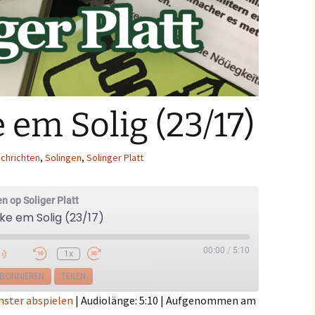
em Solig (23/17)
chrichten
,
Solingen
,
Solinger Platt
n op Soliger Platt
e em Solig (23/17)
00:00
/
5:10
1x
e
BONNIEREN
TEILEN
nster abspielen
|
Audiolänge: 5:10
|
Aufgenommen am