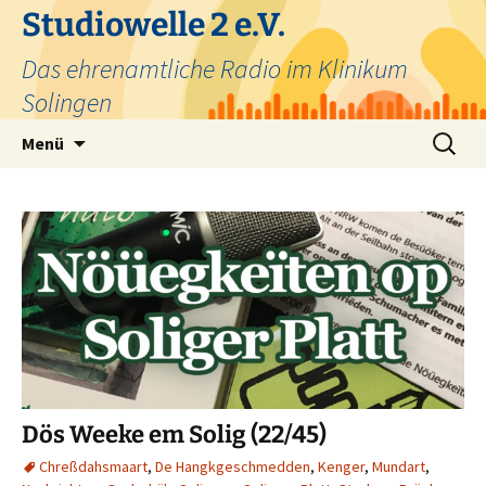
Zum
Studiowelle 2 e.V.
Inhalt
Das ehrenamtliche Radio im Klinikum
springen
Solingen
Suchen
Menü
nach:
Dös Weeke em Solig (22/45)
Chreßdahsmaart
,
De Hangkgeschmedden
,
Kenger
,
Mundart
,