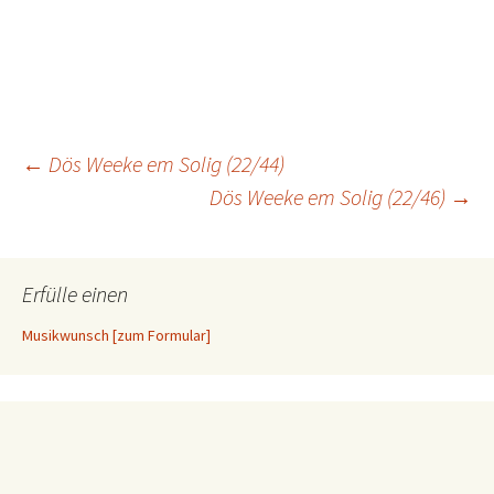
Beitragsnavigation
←
Dös Weeke em Solig (22/44)
Dös Weeke em Solig (22/46)
→
Erfülle einen
Musikwunsch [zum Formular]