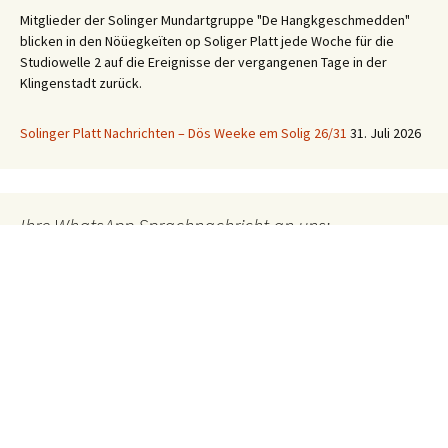
Mitglieder der Solinger Mundartgruppe "De Hangkgeschmedden"
blicken in den Nöüegkeïten op Soliger Platt jede Woche für die
Studiowelle 2 auf die Ereignisse der vergangenen Tage in der
Klingenstadt zurück.
Solinger Platt Nachrichten – Dös Weeke em Solig 26/31
31. Juli 2026
Ihre WhatsApp Sprachnachricht an uns:
01522 522 5822
(klicken)
EINE STUNDE KLINIKUM:
Hygiene im Klinikum Solingen