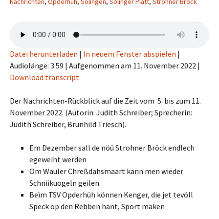
Nachrichten
,
Opderhüh
,
Solingen
,
Solinger Platt
,
Strohner Bröck
Datei herunterladen
|
In neuem Fenster abspielen
|
Audiolänge: 3:59
|
Aufgenommen am 11. November 2022
|
Download transcript
Der Nachrichten-Rückblick auf die Zeit vom 5. bis zum 11.
November 2022. (Autorin: Judith Schreiber; Sprecherin:
Judith Schreiber, Brunhild Triesch).
Em Dezember sall de nöü Strohner Bröck endlech
egeweïht werden
Om Wauler Chreßdahsmaart kann men wiëder
Schniikuogeln geilen
Beïm TSV Opderhüh können Kenger, die jet tevöll
Speck op den Rebben hant, Sport maken