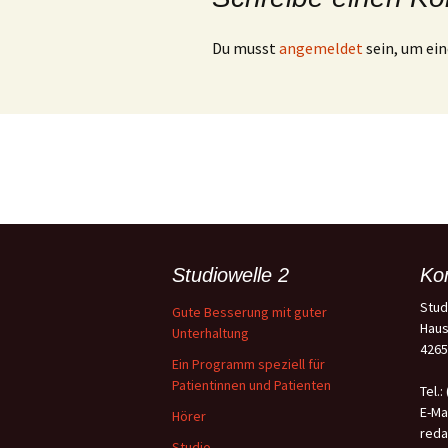
Du musst
angemeldet
sein, um e
Studiowelle 2
Ko
Stud
Gute Besserung mit guter
Haus
Unterhaltung
4265
Ein Programm speziell für
Patientinnen und Patienten
Tel.:
E-Mai
Hörer
reda
Studio