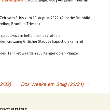
nster abspielen
|
Audiolänge: 4:06
|
Aufgenommen am
Zeit vom 8. bis zum 19. August 2022. (Autorin: Brunhild
eiber, Brunhild Triesch).
h su döckes em hellen Leïht strohlen.
der Krützung Gillicher Stroote kaputt on kann nit
des. Ter Tiet waarden 750 Kenger op en Plaaze.
2/32)
Dös Weeke em Solig (22/34)
→
ommentar