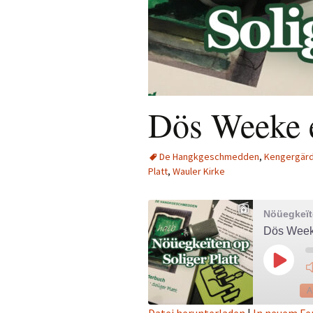
Dös Weeke e
De Hangkgeschmedden
,
Kengergär
Platt
,
Wauler Kirke
Nöüegkeïte
Dös Weeke
Play
Episod
A