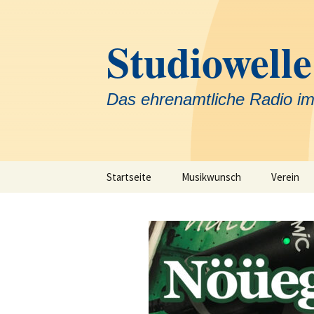
Zum
Inhalt
Studiowelle
springen
Das ehrenamtliche Radio im
Startseite
Musikwunsch
Verein
Team
Krankenh