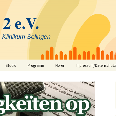
 2 e.V.
 Klinikum Solingen
Studio
Programm
Hörer
Impressum/Datenschutz
Selbstfahrerstudio
Nachrichten in Solinger
Platt – aktuelle Mundart
ausfunk
Jeck im Klinikum
TV-Angebot