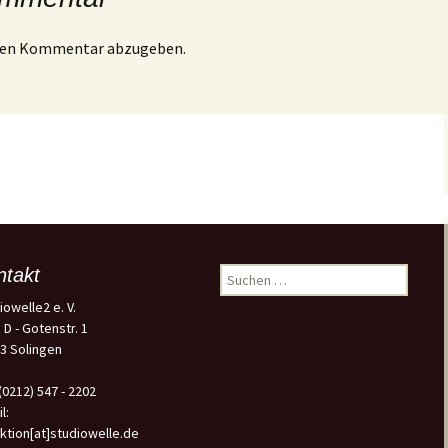
inen Kommentar abzugeben.
ntakt
Suchen
nach:
iowelle2 e. V.
 D - Gotenstr. 1
3 Solingen
 (0212) 547 - 2202
l:
ktion[at]studiowelle.de