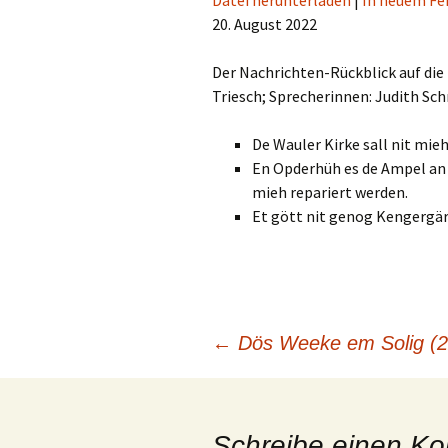
Datei herunterladen
|
In neuem Fe
20. August 2022
TEILEN
RSS FEED
LINK
Der Nachrichten-Rückblick auf die 
Triesch; Sprecherinnen: Judith Schr
EMBED
De Wauler Kirke sall nit mie
En Opderhüh es de Ampel an 
mieh repariert werden.
Et gött nit genog Kengergär
Beitragsnavigation
←
Dös Weeke em Solig (2
Schreibe einen K