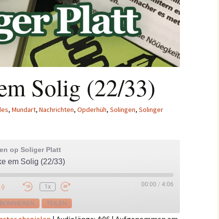
m Solig (22/33)
des
,
Mundart
,
Nachrichten
,
Opderhüh
,
Solingen
,
Solinger
n op Soliger Platt
 em Solig (22/33)
00:00
/
4:06
1x
e
BONNIEREN
TEILEN