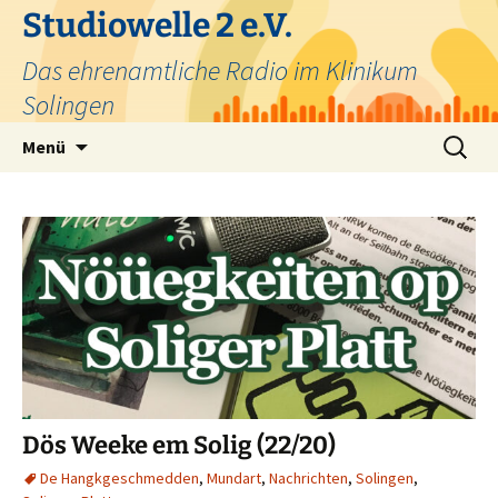
Zum
Studiowelle 2 e.V.
Inhalt
Das ehrenamtliche Radio im Klinikum
springen
Solingen
Suchen
Menü
nach:
Dös Weeke em Solig (22/20)
De Hangkgeschmedden
,
Mundart
,
Nachrichten
,
Solingen
,