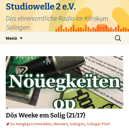
Zum
Studiowelle 2 e.V.
Inhalt
Das ehrenamtliche Radio im Klinikum
springen
Solingen
Suchen
Menü
nach:
Dös Weeke em Solig (21/17)
De Hangkgeschmedden
,
Mundart
,
Solingen
,
Solinger Platt