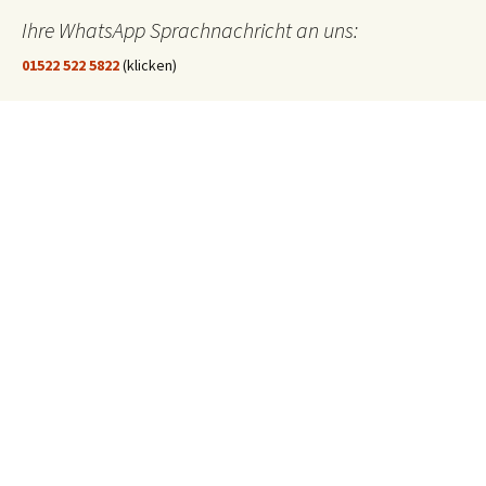
Ihre WhatsApp Sprachnachricht an uns:
01522 522 5822
(klicken)
EINE STUNDE KLINIKUM:
Hygiene im Klinikum Solingen
In dieser Folge "Eine Stunde Klinikum" geht es um die Hygiene im
Klinikum Solingen.