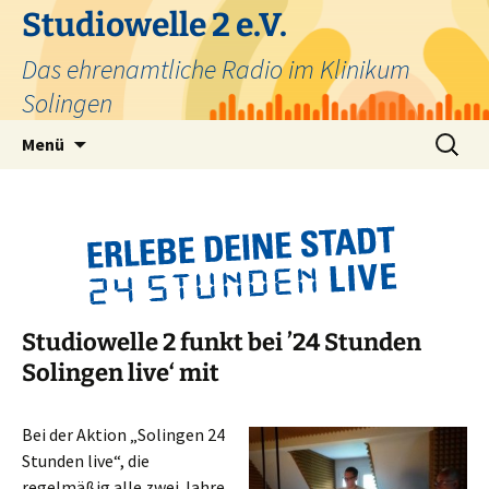
Zum
Studiowelle 2 e.V.
Inhalt
Das ehrenamtliche Radio im Klinikum
springen
Solingen
Suchen
Menü
nach:
Studiowelle 2 funkt bei ’24 Stunden
Solingen live‘ mit
Bei der Aktion „Solingen 24
Stunden live“, die
regelmäßig alle zwei Jahre