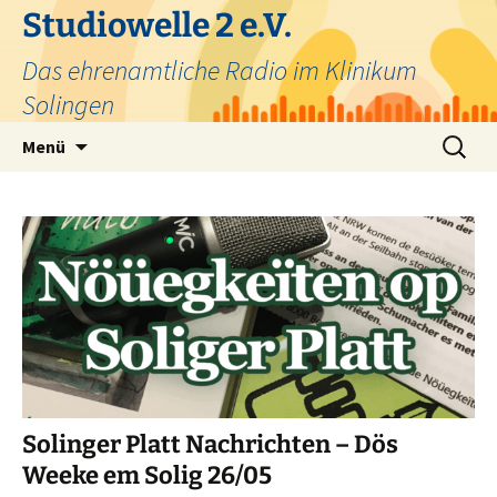
Zum
Studiowelle 2 e.V.
Inhalt
Das ehrenamtliche Radio im Klinikum
springen
Solingen
Suchen
Menü
nach:
Solinger Platt Nachrichten – Dös
Weeke em Solig 26/05