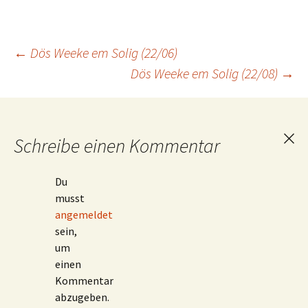
Beitragsnavigation
←
Dös Weeke em Solig (22/06)
Dös Weeke em Solig (22/08)
→
Schreibe einen Kommentar
Ant
abb
Du
musst
angemeldet
sein,
um
einen
Kommentar
abzugeben.