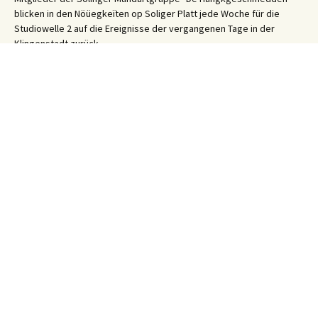
blicken in den Nöüegkeïten op Soliger Platt jede Woche für die
Studiowelle 2 auf die Ereignisse der vergangenen Tage in der
Klingenstadt zurück.
Solinger Platt Nachrichten – Dös Weeke em Solig 26/31
31. Juli 2026
Ihre WhatsApp Sprachnachricht an uns:
01522 522 5822
(klicken)
EINE STUNDE KLINIKUM:
Hygiene im Klinikum Solingen