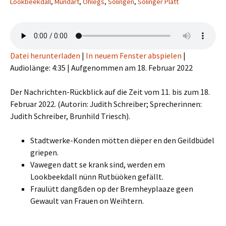
Lookbeekdall
,
Mundart
,
Ohlegs
,
Solingen
,
Solinger Platt
Datei herunterladen
|
In neuem Fenster abspielen
|
Audiolänge: 4:35
|
Aufgenommen am 18. Februar 2022
Der Nachrichten-Rückblick auf die Zeit vom 11. bis zum 18.
Februar 2022. (Autorin: Judith Schreiber; Sprecherinnen:
Judith Schreiber, Brunhild Triesch).
Stadtwerke-Konden mötten diëper en den Geildbüdel
griepen.
Vawegen datt se krank sind, werden em
Lookbeekdall nünn Rutbüöken gefällt.
Fraulütt dangßden op der Bremheyplaaze geen
Gewault van Frauen on Weïhtern.