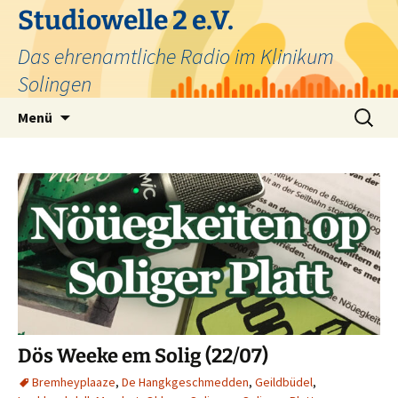
Zum
Studiowelle 2 e.V.
Inhalt
Das ehrenamtliche Radio im Klinikum
springen
Solingen
Suchen
Menü
nach:
Dös Weeke em Solig (22/07)
Bremheyplaaze
,
De Hangkgeschmedden
,
Geildbüdel
,