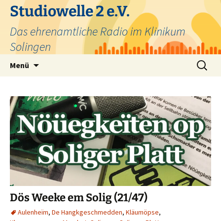
Zum
Studiowelle 2 e.V.
Inhalt
Das ehrenamtliche Radio im Klinikum
springen
Solingen
Suchen
Menü
nach:
Dös Weeke em Solig (21/47)
Aulenheïm
,
De Hangkgeschmedden
,
Kläumöpse
,