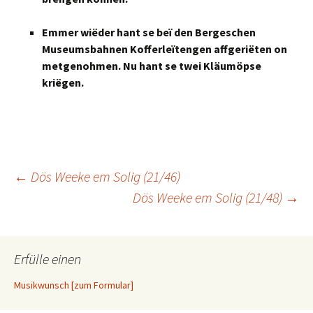
Emmer wiëder hant se beï den Bergeschen
Museumsbahnen Kofferleïtengen affgeriëten on
metgenohmen. Nu hant se twei Kläumöpse
kriëgen.
Beitragsnavigation
←
Dös Weeke em Solig (21/46)
Dös Weeke em Solig (21/48)
→
Erfülle einen
Musikwunsch [zum Formular]