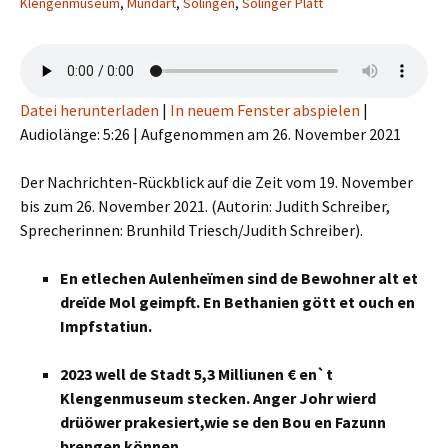
Klengenmuseum
,
Mundart
,
Solingen
,
Solinger Platt
Datei herunterladen
|
In neuem Fenster abspielen
|
Audiolänge: 5:26
|
Aufgenommen am 26. November 2021
Der Nachrichten-Rückblick auf die Zeit vom 19. November
bis zum 26. November 2021. (Autorin: Judith Schreiber,
Sprecherinnen: Brunhild Triesch/Judith Schreiber).
En etlechen Aulenheïmen sind de Bewohner alt et
dreïde Mol geimpft. En Bethanien gött et ouch en
Impfstatiun.
2023 well de Stadt 5,3 Milliunen € en`t
Klengenmuseum stecken.
Anger Johr wierd
drüöwer prakesiert,wie se den Bou en Fazunn
brengen können.