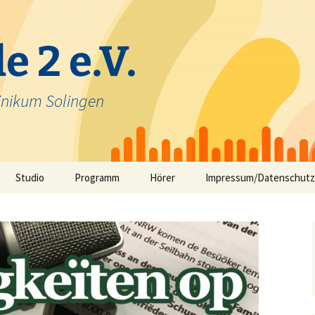
e 2 e.V.
inikum Solingen
Studio
Programm
Hörer
Impressum/Datenschutz
Selbstfahrerstudio
Nachrichten in Solinger
Platt – aktuelle Mundart
ausfunk
Jeck im Klinikum
TV-Angebot