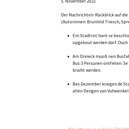
5. November 2021
TEILEN
RSS FEED
LINK
Der Nachrichten-Rückblick auf die
(Autorinnen: Brunhild Triesch, Spr
EMBED
Em Stadtrot hant se beschl
opgebout werden darf. Ouch 
Am Dreïeck muoß nen Busfah
Bus 3 Persunen ömfiëlen. Se 
braiht werden.
Bes Dezember kriegen de St
allen Dengen van Vuhwenkel