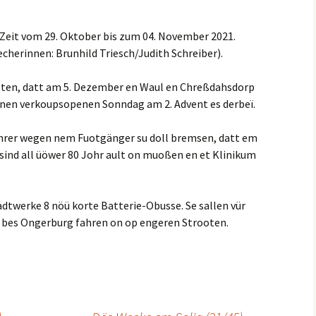
 Zeit vom 29. Oktober bis zum 04. November 2021.
echerinnen: Brunhild Triesch/Judith Schreiber).
oten, datt am 5. Dezember en Waul en Chreßdahsdorp
nen verkoupsopenen Sonndag am 2. Advent es derbeï.
rer wegen nem Fuotgänger su doll bremsen, datt em
sind all üöwer 80 Johr ault on muoßen en et Klinikum
adtwerke 8 nöü korte Batterie-Obusse.
Se sallen vür
 bes Ongerburg fahren on op engeren Strooten.