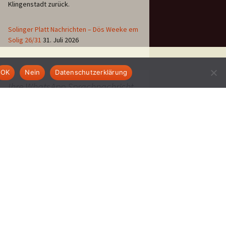
Klingenstadt zurück.
Solinger Platt Nachrichten – Dös Weeke em
Solig 26/31
31. Juli 2026
OK
Nein
Datenschutzerklärung
Ihre WhatsApp Sprachnachricht
an uns:
(klicken)
01522 522 5822
EINE STUNDE KLINIKUM:
Hygiene im Klinikum
Solingen