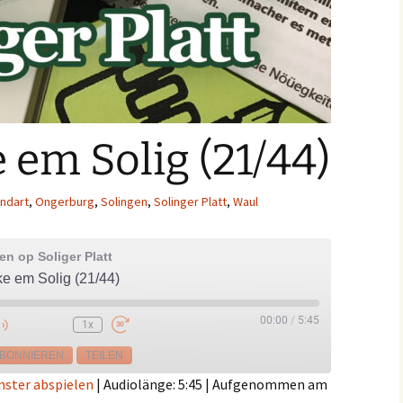
em Solig (21/44)
ndart
,
Ongerburg
,
Solingen
,
Solinger Platt
,
Waul
n op Soliger Platt
 em Solig (21/44)
00:00
/
5:45
1x
e
BONNIEREN
TEILEN
nster abspielen
|
Audiolänge: 5:45
|
Aufgenommen am