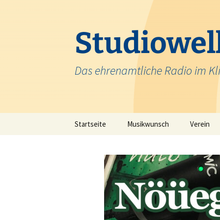
Zum
Inhalt
springen
Studiowell
Das ehrenamtliche Radio im Kl
Startseite
Musikwunsch
Verein
Team
Krankenh