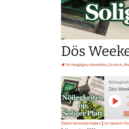
Dös Weeke 
De Hangkgeschmedden
,
Dreïeck
,
Mu
Nöüegkeïte
Dös Weeke
Play
Episod
A
Datei herunterladen
|
In neuem Fe