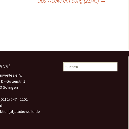
)
Dös Weeke em Solig (21/45)
→
takt
Suchen
nach:
iowelle2 e. V.
 D - Gotenstr. 1
3 Solingen
 (0212) 547 - 2202
l:
ktion[at]studiowelle.de