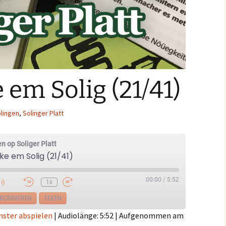
em Solig (21/41)
lingen
,
Solinger Platt
n op Soliger Platt
e em Solig (21/41)
00:00
/
5:52
1x
e
BONNIEREN
TEILEN
nster abspielen
|
Audiolänge: 5:52
|
Aufgenommen am