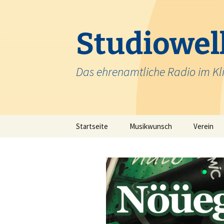
Zum
Inhalt
springen
Studiowell
Das ehrenamtliche Radio im Kl
Startseite
Musikwunsch
Verein
Team
Krankenh