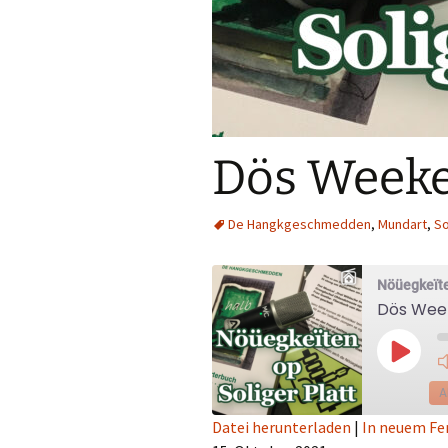
Dös Weeke 
De Hangkgeschmedden
,
Mundart
,
So
Nöüegkeïte
Dös Week
Play
Episod
A
Datei herunterladen
|
In neuem Fe