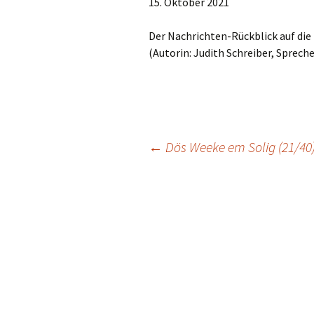
15. Oktober 2021
TEILEN
RSS FEED
LINK
Der Nachrichten-Rückblick auf die
(Autorin: Judith Schreiber, Spreche
EMBED
Beitragsnavigation
←
Dös Weeke em Solig (21/40