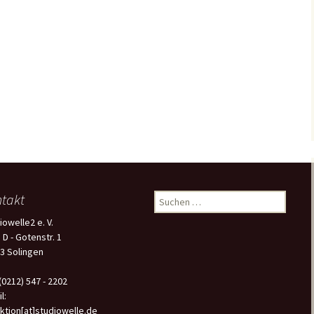
takt
Suchen
nach:
iowelle2 e. V.
 D - Gotenstr. 1
3 Solingen
 (0212) 547 - 2202
l:
ktion[at]studiowelle.de