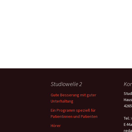
Studiowelle 2
Kon
Stud
Gute Besserung mit guter
Haus
Unterhaltung
4265
Ein Programm speziell für
Patientinnen und Patienten
Tel.:
E-Mai
Hörer
reda