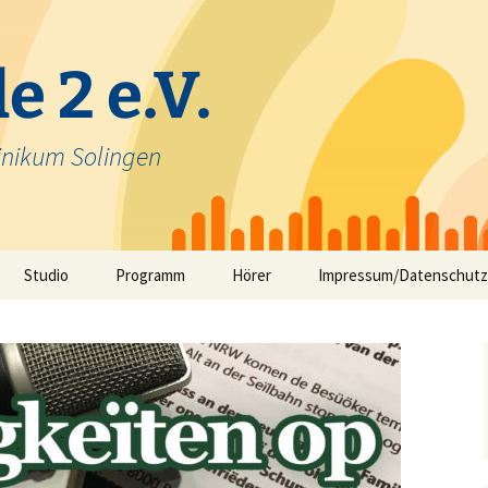
e 2 e.V.
inikum Solingen
Studio
Programm
Hörer
Impressum/Datenschutz
Selbstfahrerstudio
Nachrichten in Solinger
Platt – aktuelle Mundart
ausfunk
Jeck im Klinikum
TV-Angebot