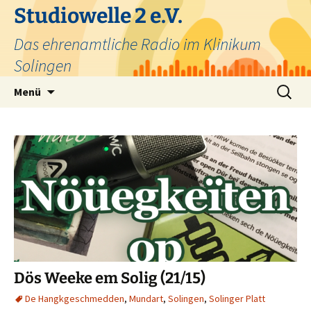
Zum
Studiowelle 2 e.V.
Inhalt
Das ehrenamtliche Radio im Klinikum
springen
Solingen
Suchen
Menü
nach:
Dös Weeke em Solig (21/15)
De Hangkgeschmedden
,
Mundart
,
Solingen
,
Solinger Platt