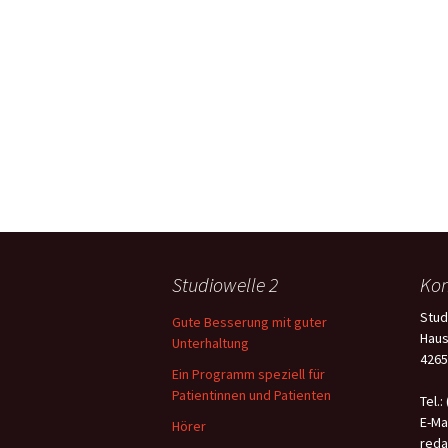
Studiowelle 2
Kon
Stud
Gute Besserung mit guter
Haus
Unterhaltung
4265
Ein Programm speziell für
Patientinnen und Patienten
Tel.:
E-Mai
Hörer
reda