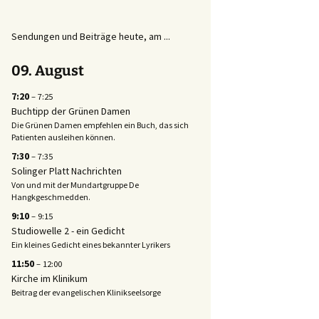
Sendungen und Beiträge heute, am ...
09.
August
7:20
– 7:25
Buchtipp der Grünen Damen
Die Grünen Damen empfehlen ein Buch, das sich
Patienten ausleihen können.
7:30
– 7:35
Solinger Platt Nachrichten
Von und mit der Mundartgruppe De
Hangkgeschmedden.
9:10
– 9:15
Studiowelle 2 - ein Gedicht
Ein kleines Gedicht eines bekannter Lyrikers
11:50
– 12:00
Kirche im Klinikum
Beitrag der evangelischen Klinikseelsorge