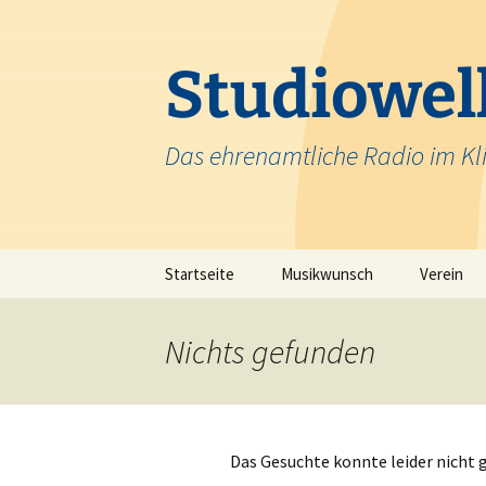
Zum
Inhalt
springen
Studiowell
Das ehrenamtliche Radio im Kl
Startseite
Musikwunsch
Verein
Team
Nichts gefunden
Krankenh
Das Gesuchte konnte leider nicht g