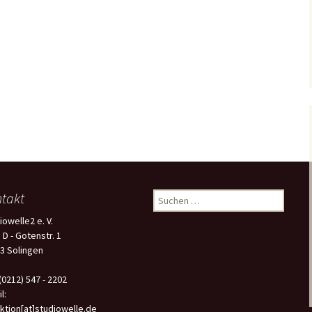
takt
Suchen
nach:
iowelle2 e. V.
 D - Gotenstr. 1
3 Solingen
 (0212) 547 - 2202
l:
ktion[at]studiowelle.de