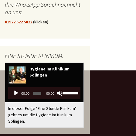
Ihre WhatsApp Sprachnachricht
an uns:
01522 522 5822
(klicken)
EINE STUNDE KLINIKUM:
Hygiene im Klinikum
Solingen
Audio-
Pfeiltasten
00:00
00:00
Player
Hoch/Runter
benutzen,
In dieser Folge "Eine Stunde Klinikum"
um
geht es um die Hygiene im Klinikum
die
Solingen.
Lautstärke
zu
regeln.