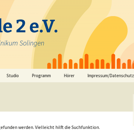
e 2 e.V.
inikum Solingen
Studio
Programm
Hörer
Impressum/Datenschutz
Selbstfahrerstudio
Nachrichten in Solinger
Platt – aktuelle Mundart
ausfunk
Jeck im Klinikum
TV-Angebot
efunden werden. Vielleicht hilft die Suchfunktion.