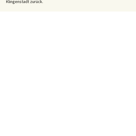
Klingenstadt zurück.
Solinger Platt Nachrichten – Dös Weeke em Solig 26/32
7. August
2026
Ihre WhatsApp Sprachnachricht an uns:
01522 522 5822
(klicken)
EINE STUNDE KLINIKUM:
Hygiene im Klinikum Solingen