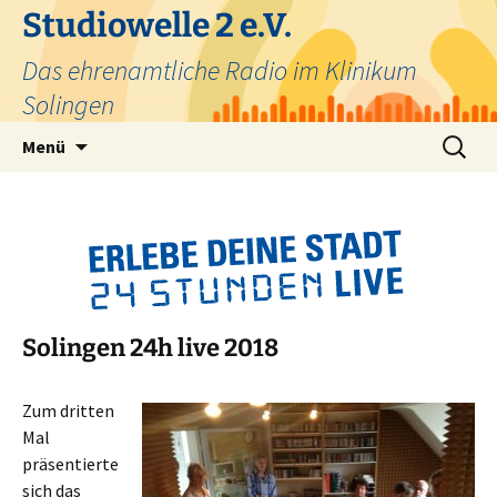
Zum
Studiowelle 2 e.V.
Inhalt
Das ehrenamtliche Radio im Klinikum
springen
Solingen
Suchen
Menü
nach:
Solingen 24h live 2018
Zum dritten
Mal
präsentierte
sich das