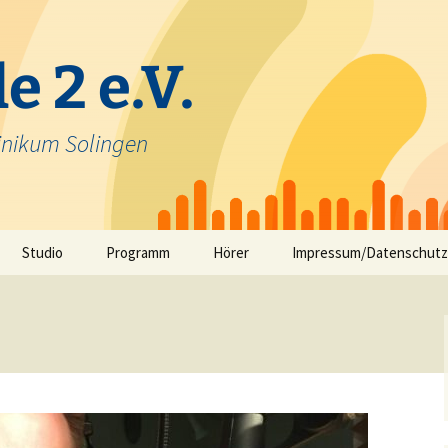
e 2 e.V.
inikum Solingen
Studio
Programm
Hörer
Impressum/Datenschutz
Selbstfahrerstudio
Nachrichten in Solinger
Platt – aktuelle Mundart
ausfunk
Jeck im Klinikum
TV-Angebot