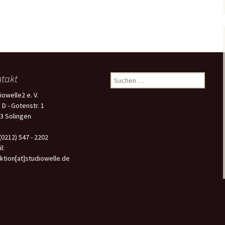
takt
S
u
iowelle2 e. V.
c
 D - Gotenstr. 1
h
3 Solingen
e
n
 (0212) 547 - 2202
n
l:
a
ktion[at]studiowelle.de
c
h
: