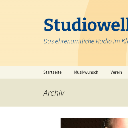
Zum
Inhalt
springen
Studiowell
Das ehrenamtliche Radio im Kl
Startseite
Musikwunsch
Verein
Team
Archiv
Krankenh