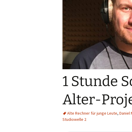
1 Stunde 
Alter-Proj
Alte Rechner für junge Leute
,
Daniel
Studiowelle 2