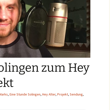
Solingen zum Hey
ekt
 Marks
,
Eine Stunde Solingen
,
Hey Alter
,
Projekt
,
Sendung
,