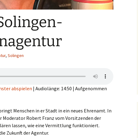
Solingen-
enagentur
tur
,
Solingen
nster abspielen
|
Audiolänge: 14:50
|
Aufgenommen
bringt Menschen in er Stadt in ein neues Ehrenamt. In
er Moderator Robert Franz vom Vorsitzenden der
ären lassen, wie eine Vermittlung funktioniert.
ie Zukunft der Agentur.