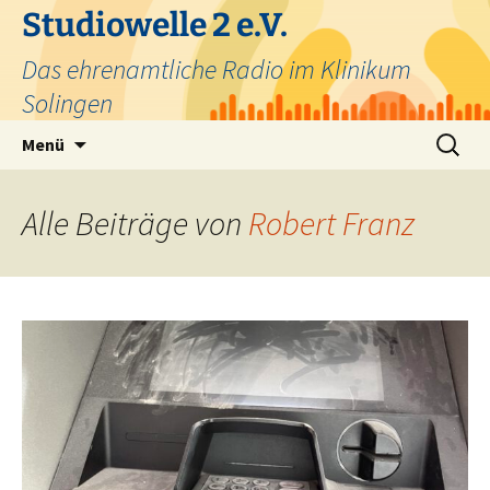
Zum
Studiowelle 2 e.V.
Inhalt
Das ehrenamtliche Radio im Klinikum
springen
Solingen
Suchen
Menü
nach:
Alle Beiträge von
Robert Franz