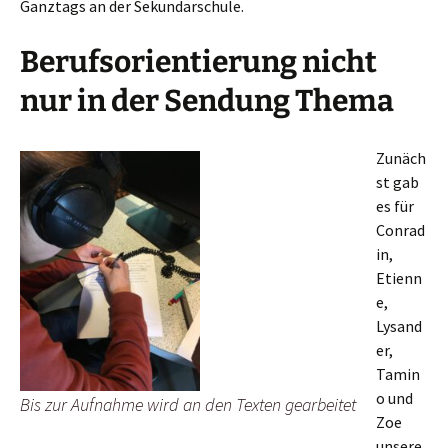
Ganztags an der Sekundarschule.
Berufsorientierung nicht
nur in der Sendung Thema
Zunäch
st gab
es für
Conrad
in,
Etienn
e,
Lysand
er,
Tamin
o und
Bis zur Aufnahme wird an den Texten gearbeitet
Zoe
unsere